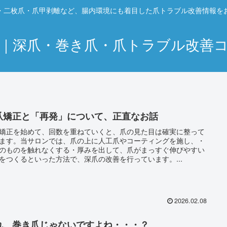
・二枚爪・爪甲剥離など、腸内環境にも着目した爪トラブル改善情報を
｜深爪・巻き爪・爪トラブル改善
爪矯正と「再発」について、正直なお話
矯正を始めて、回数を重ねていくと、爪の見た目は確実に整って
ます。当サロンでは、爪の上に人工爪やコーティングを施し、・
のものを触れなくする・厚みを出して、爪がまっすぐ伸びやすい
をつくるといった方法で、深爪の改善を行っています。...
2026.02.08
れ、巻き爪じゃないですよね・・・？