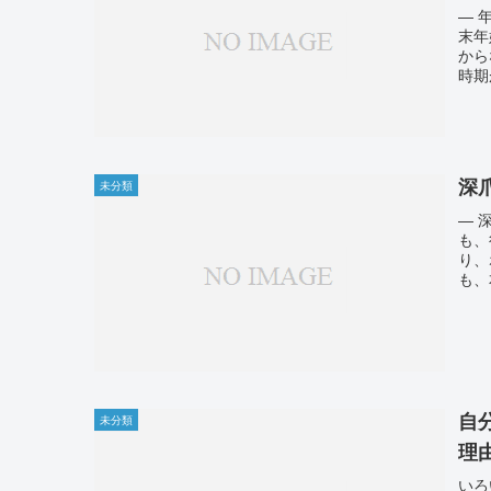
― 
末年
から
時期
深
未分類
― 
も、
り、
も、
自
未分類
理
いろ