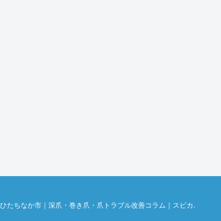
25 ひたちなか市｜深爪・巻き爪・爪トラブル改善コラム｜スピカ.