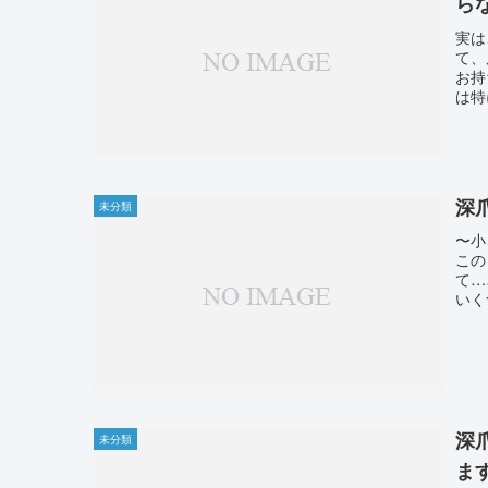
ら
実は
て、
お持
は特
深
未分類
〜小
この
て…
いく
深
未分類
ま