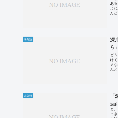
ある
よね
んど
深
未分類
ら
どう
けて
メな
んと
「
未分類
深爪
と、
っき