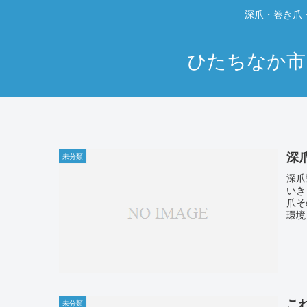
深爪・巻き爪
ひたちなか市
深
未分類
深爪
いき
爪そ
環境
こ
未分類