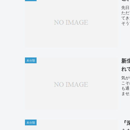
先日
ただ
てき
そう
新
未分類
れ
気が
こそ
も通
ませ
『
未分類