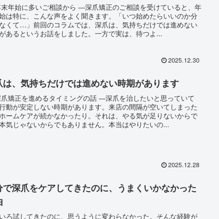
年末年始に多いご相談から ―深爪矯正のご相談を受けていると、年
始は特に、こんな声をよく聞きます。「いつ始めたらいいのか分
なくて…」前回のコラムでは、深爪は、気持ちだけでは進めない
があるというお話をしました。一方で実は、待つよ...
2025.12.30
爪は、気持ちだけでは進めない時期があります
深爪矯正を進めるタイミングの話 ―深爪を治したいと思っていて
行動が安定しない時期があります。来店の間隔が空いてしまった
ホームケアが続かなかったり。それは、やる気が足りないからで
本気じゃないからでもありません。本当はやりたいの...
2025.12.28
分で深爪をケアしてきたのに、うまくいかなかった
由
いろ試してきたのに、思うように変わらなかった。そんな経験が